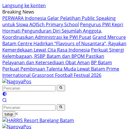
Langsung ke konten
Breaking News
PERWARA Indonesia Gelar Pelatihan Public Speaking
untuk Siswa AQISch Primary School
Pengurus PWI Kepri
Hormati Pengunduran Diri Sejumlah Anggota,
Koordinasikan Administrasi ke PWI Pusat
Grand Mercure
Batam Centre Hadirkan “Flavours of Nusantara”, Rayakan
Kemerdekaan Lewat Cita Rasa Indonesia
Perkuat Sinergi
Kelembagaan, RSBP Batam dan BPOM Pastikan
Pelayanan dan Ketersediaan Obat Aman
BP Batam
Perkuat Pembinaan Talenta Muda Lewat Batam Prime
International Grassroot Football Festival 2026
<
tutup