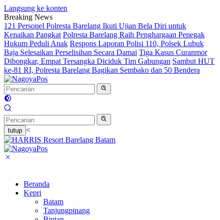
Langsung ke konten
Breaking News
121 Personel Polresta Barelang Ikuti Ujian Bela Diri untuk
Kenaikan Pangkat
Polresta Barelang Raih Penghargaan Penegak
Hukum Peduli Anak
Respons Laporan Polisi 110, Polsek Lubuk
Baja Selesaikan Perselisihan Secara Damai
Tiga Kasus Curanmor
Dibongkar, Empat Tersangka Diciduk Tim Gabungan
Sambut HUT
ke-81 RI, Polresta Barelang Bagikan Sembako dan 50 Bendera
<
tutup
Beranda
Kepri
Batam
Tanjungpinang
Bintan