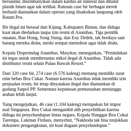
bersandar, disembunyikan dalam kardus air mineral dan dibalut
plastik hitam agar tak terlihat. Ratusan case bir berbagai merek
berhasil diamankan dalam operasi yang disaksikan langsung oleh
Batam Pos.
Bir ilegal ini berasal dari Kijang, Kabupaten Bintan, dan diduga
kuat akan diedarkan tanpa izin resmi di Anambas. Tiga pemilik
muatan, Ban Hong, Song Siung, dan Eny Dedek, tak berdaya saat
barang mereka disita, meski sempat memohon agar tidak disita.
Kepala Disperindag Anambas, Masykur, menegaskan, “Penindakan
ini tegas untuk memberantas mikol ilegal di Anambas. Tidak ada
distributor resmi selain Pulau Bawah Resort.”
Dari 320 case bir, 274 case (6.576 kaleng) memang memiliki surat
edar bebas Bea Cukai. Namun karena Anambas tidak memiliki izin
penjualan resmi, bir tetap dinyatakan ilegal dan diamankan di
gudang Satpol PP. Sementara keputusan pemusnahan menunggu
arahan lebih lanjut.
Yang mengejutkan, 46 case (1.104 kaleng) merupakan bir impor
asal Singapura. Bea Cukai mengambil alih penyelidikan karena
diduga ini penyelundupan lintas negara. Kepala Hanggar Bea Cukai
Tarempa, Lukman Firdaus, menyebut, “Nakhoda tak bisa tunjukkan
dokumen pengangkutan, ini kuat dugaan penyelundupan.”