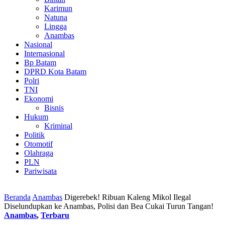
Karimun
Natuna
Lingga
Anambas
Nasional
Internasional
Bp Batam
DPRD Kota Batam
Polri
TNI
Ekonomi
Bisnis
Hukum
Kriminal
Politik
Otomotif
Olahraga
PLN
Pariwisata
Beranda
Anambas
Digerebek! Ribuan Kaleng Mikol Ilegal
Diselundupkan ke Anambas, Polisi dan Bea Cukai Turun Tangan!
Anambas
,
Terbaru