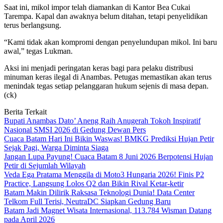
Saat ini, mikol impor telah diamankan di Kantor Bea Cukai
Tarempa. Kapal dan awaknya belum ditahan, tetapi penyelidikan
terus berlangsung.
“Kami tidak akan kompromi dengan penyelundupan mikol. Ini baru
awal,” tegas Lukman.
Aksi ini menjadi peringatan keras bagi para pelaku distribusi
minuman keras ilegal di Anambas. Petugas memastikan akan terus
menindak tegas setiap pelanggaran hukum sejenis di masa depan.
(ck)
Berita Terkait
Bupati Anambas Dato’ Aneng Raih Anugerah Tokoh Inspiratif
Nasional SMSI 2026 di Gedung Dewan Pers
Cuaca Batam Hari Ini Bikin Waswas! BMKG Prediksi Hujan Petir
Sejak Pagi, Warga Diminta Siaga
Jangan Lupa Payung! Cuaca Batam 8 Juni 2026 Berpotensi Hujan
Petir di Sejumlah Wilayah
Veda Ega Pratama Menggila di Moto3 Hungaria 2026! Finis P2
Practice, Langsung Lolos Q2 dan Bikin Rival Ketar-ketir
Batam Makin Dilirik Raksasa Teknologi Dunia! Data Center
Telkom Full Terisi, NeutraDC Siapkan Gedung Baru
Batam Jadi Magnet Wisata Internasional, 113.784 Wisman Datang
pada April 2026