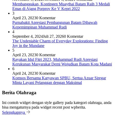
Membanggakan, Kontingen Muaythai Batam Raih 3 Medali
Emas di Ajang Porprov Ke V Kepri 2022
3
April 23, 2023
0 Komentar
Purnabakti Apresiasi Pembangunan Batam Dibawah
Kepemimpinan Muhammad Rudi
4
September 4, 2024
Juli 27, 2026
0 Komentar
The Undeniable Charm of Everyday Explorations: Finding
Joy in the Mundane
5
April 23, 2023
0 Komentar
Rayakan Idul Fitri 2023, Muhammad Rudi Apresiasi
Kerukunan Masyarakat Demi Wujudkan Batam Kota Madani
6
April 24, 2023
0 Komentar
Komsos Bersama Karyawan SPBU, Sertua Azuar Siregar
Minta Layani Pelanggan dengan Maksimal
Berita Olahraga
Ini contoh widget dengan style gallery pada kategori olahraga, anda
bisa mengaturnya pada widget recent post wpberita.
Selengkapnya