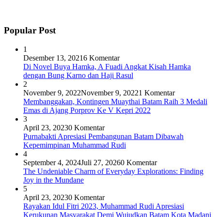
Popular Post
1
Desember 13, 2021
6 Komentar
Di Novel Buya Hamka, A Fuadi Angkat Kisah Hamka
dengan Bung Karno dan Haji Rasul
2
November 9, 2022
November 9, 2022
1 Komentar
Membanggakan, Kontingen Muaythai Batam Raih 3 Medali
Emas di Ajang Porprov Ke V Kepri 2022
3
April 23, 2023
0 Komentar
Purnabakti Apresiasi Pembangunan Batam Dibawah
Kepemimpinan Muhammad Rudi
4
September 4, 2024
Juli 27, 2026
0 Komentar
The Undeniable Charm of Everyday Explorations: Finding
Joy in the Mundane
5
April 23, 2023
0 Komentar
Rayakan Idul Fitri 2023, Muhammad Rudi Apresiasi
Kerukunan Masyarakat Demi Wujudkan Batam Kota Madani