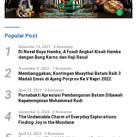
Popular Post
Desember 13, 2021
6 Komentar
1
Di Novel Buya Hamka, A Fuadi Angkat Kisah Hamka
dengan Bung Karno dan Haji Rasul
November 9, 2022
1 Komentar
2
Membanggakan, Kontingen Muaythai Batam Raih 3
Medali Emas di Ajang Porprov Ke V Kepri 2022
April 23, 2023
0 Komentar
3
Purnabakti Apresiasi Pembangunan Batam Dibawah
Kepemimpinan Muhammad Rudi
September 4, 2024
0 Komentar
4
The Undeniable Charm of Everyday Explorations:
Finding Joy in the Mundane
April 23, 2023
0 Komentar