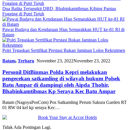
Dua Balita Terjangkit DBD, Bhabinkamtibmas Kibing Pantau
Fogging di Putri Tujuh
Pawai Budaya dan Kendaraan Hias Semarakkan HUT ke-81 RI di
Batam
Polri Tegaskan Sertifikat Prestasi Bukan Jaminan Lolos Rekrutmen
Batam
,
Terbaru
November 23, 2022
November 23, 2022
Personil DitBinmas Polda Kepri melakukan
pengecekan satkamling di wilayah hukum Polsek
Batu Ampar di dampingi oleh Aipda Thohir,
Bhabinkamtibmas Kp Seraya Kec Batu Ampar
Batam (NagoyaPosCom) Pos Satkamling Perum Sakura Garden RT
01 RW 04 kel kp seraya Kec…
Tidak Ada Postingan Lagi.