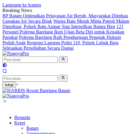
Langsung ke konten
Breaking News
BP Batam Optimalkan Pelayanan Air Bersih, Masyarakat Diimbau
Gunakan Air Secara Bijak
Warga Batu Merah Minta Patroli Malam
Diperkuat, Polsek Batu Ampar Siap Intensifkan Batara Biru
121
Personel Polresta Barelang Ikuti Ujian Bela Diri untuk Kenaikan
Pangkat
Polresta Barelang Raih Penghargaan Penegak Hukum
Peduli Anak
Respons Laporan Polisi 110, Polsek Lubuk Baja
Selesaikan Perselisihan Secara Damai
<
tutup
Beranda
Kepri
Batam
Tanjungpinang