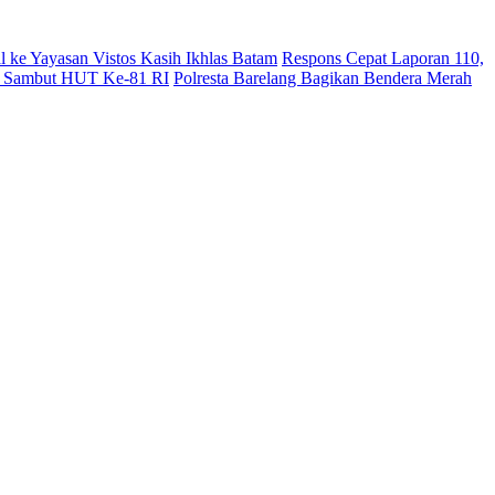
l ke Yayasan Vistos Kasih Ikhlas Batam
Respons Cepat Laporan 110,
sir Sambut HUT Ke-81 RI
Polresta Barelang Bagikan Bendera Merah