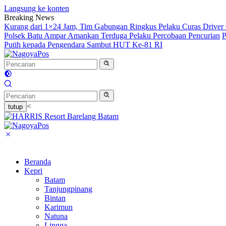
Langsung ke konten
Breaking News
Kurang dari 1×24 Jam, Tim Gabungan Ringkus Pelaku Curas Driver 
Polsek Batu Ampar Amankan Terduga Pelaku Percobaan Pencurian
P
Putih kepada Pengendara Sambut HUT Ke-81 RI
<
tutup
Beranda
Kepri
Batam
Tanjungpinang
Bintan
Karimun
Natuna
Lingga