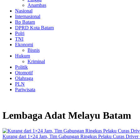
Anambas
Nasional
Internasional
Bp Batam
DPRD Kota Batam
Polri
TNI
Ekonomi
Bisnis
Hukum
Kriminal
Politik
Otomotif
Olahraga
PLN
Pariwisata
Lembaga Adat Melayu Batam
Kurang dari 1×24 Jam, Tim Gabungan Ringkus Pelaku Curas Driver 