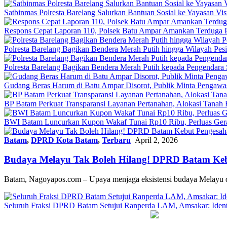
Satbinmas Polresta Barelang Salurkan Bantuan Sosial ke Yayasan Vis
Respons Cepat Laporan 110, Polsek Batu Ampar Amankan Terduga P
Polresta Barelang Bagikan Bendera Merah Putih hingga Wilayah Pe
Polresta Barelang Bagikan Bendera Merah Putih kepada Pengendar
Gudang Beras Harum di Batu Ampar Disorot, Publik Minta Pengawasa
BP Batam Perkuat Transparansi Layanan Pertanahan, Alokasi Tanah
BWI Batam Luncurkan Kupon Wakaf Tunai Rp10 Ribu, Perluas Gera
Batam
,
DPRD Kota Batam
,
Terbaru
April 2, 2026
Budaya Melayu Tak Boleh Hilang! DPRD Batam Ke
Batam, Nagoyapos.com – Upaya menjaga eksistensi budaya Melayu
Seluruh Fraksi DPRD Batam Setujui Ranperda LAM, Amsakar: Identit