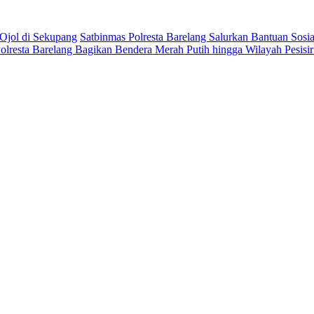
Ojol di Sekupang
Satbinmas Polresta Barelang Salurkan Bantuan Sosia
olresta Barelang Bagikan Bendera Merah Putih hingga Wilayah Pesi