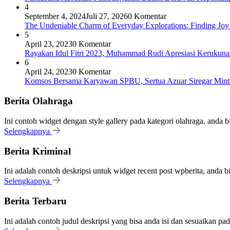
4
September 4, 2024
Juli 27, 2026
0 Komentar
The Undeniable Charm of Everyday Explorations: Finding Joy
5
April 23, 2023
0 Komentar
Rayakan Idul Fitri 2023, Muhammad Rudi Apresiasi Keruku
6
April 24, 2023
0 Komentar
Komsos Bersama Karyawan SPBU, Sertua Azuar Siregar Mint
Berita Olahraga
Ini contoh widget dengan style gallery pada kategori olahraga, anda 
Selengkapnya
Berita Kriminal
Ini adalah contoh deskripsi untuk widget recent post wpberita, anda 
Selengkapnya
Berita Terbaru
Ini adalah contoh judul deskripsi yang bisa anda isi dan sesuaikan pa