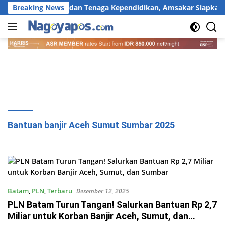
Langsung
idasi 4.877 Guru dan Tenaga Kependidikan, Amsakar Siapkan So
Breaking News
ke
konten
Bantuan banjir Aceh Sumut Sumbar 2025
Batam
,
PLN
,
Terbaru
Desember 12, 2025
PLN Batam Turun Tangan! Salurkan Bantuan Rp 2,7
Miliar untuk Korban Banjir Aceh, Sumut, dan