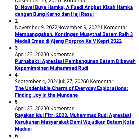
Desember 13, 2021
6 Komentar
Di Novel Buya Hamka, A Fuadi Angkat Kisah Hamka
dengan Bung Karno dan Haji Rasul
2
November 9, 2022
November 9, 2022
1 Komentar
Membanggakan, Kontingen Muaythai Batam Raih 3
Medali Emas di Ajang Porprov Ke V Kepri 2022
3
April 23, 2023
0 Komentar
Purnabakti Apresiasi Pembangunan Batam Dibawah
Kepemimpinan Muhammad Rudi
4
September 4, 2024
Juli 27, 2026
0 Komentar
The Undeniable Charm of Everyday Explorations:
Finding Joy in the Mundane
5
April 23, 2023
0 Komentar
Rayakan Idul Fitri 2023, Muhammad Rudi Apresiasi
Kerukunan Masyarakat Demi Wujudkan Batam Kota
Madani
6