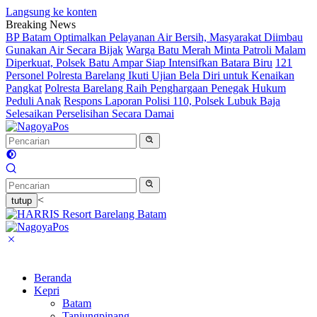
Langsung ke konten
Breaking News
BP Batam Optimalkan Pelayanan Air Bersih, Masyarakat Diimbau
Gunakan Air Secara Bijak
Warga Batu Merah Minta Patroli Malam
Diperkuat, Polsek Batu Ampar Siap Intensifkan Batara Biru
121
Personel Polresta Barelang Ikuti Ujian Bela Diri untuk Kenaikan
Pangkat
Polresta Barelang Raih Penghargaan Penegak Hukum
Peduli Anak
Respons Laporan Polisi 110, Polsek Lubuk Baja
Selesaikan Perselisihan Secara Damai
<
tutup
Beranda
Kepri
Batam
Tanjungpinang