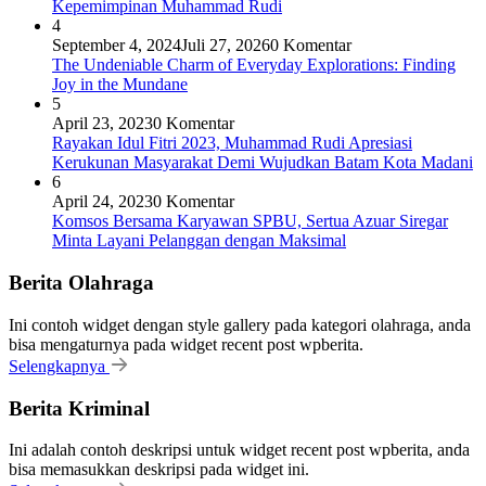
Kepemimpinan Muhammad Rudi
4
September 4, 2024
Juli 27, 2026
0 Komentar
The Undeniable Charm of Everyday Explorations: Finding
Joy in the Mundane
5
April 23, 2023
0 Komentar
Rayakan Idul Fitri 2023, Muhammad Rudi Apresiasi
Kerukunan Masyarakat Demi Wujudkan Batam Kota Madani
6
April 24, 2023
0 Komentar
Komsos Bersama Karyawan SPBU, Sertua Azuar Siregar
Minta Layani Pelanggan dengan Maksimal
Berita Olahraga
Ini contoh widget dengan style gallery pada kategori olahraga, anda
bisa mengaturnya pada widget recent post wpberita.
Selengkapnya
Berita Kriminal
Ini adalah contoh deskripsi untuk widget recent post wpberita, anda
bisa memasukkan deskripsi pada widget ini.