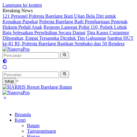
Langsung ke konten
Breaking News
121 Personel Polresta Barelang Ikuti Ujian Bela Diri untuk
Kenaikan Pangkat
Polresta Barelang Raih Penghargaan Penegak
Hukum Peduli Anak
Respons Laporan Polisi 110, Polsek Lubuk
Baja Selesaikan Perselisihan Secara Damai
Tiga Kasus Curanmor
Dibongkar, Empat Tersangka Diciduk Tim Gabungan
Sambut HUT
ke-81 RI, Polresta Barelang Bagikan Sembako dan 50 Bendera
<
tutup
Beranda
Kepri
Batam
Tanjungpinang
Bintan