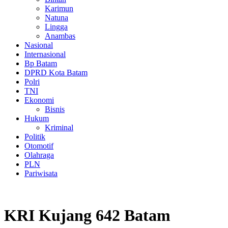
Karimun
Natuna
Lingga
Anambas
Nasional
Internasional
Bp Batam
DPRD Kota Batam
Polri
TNI
Ekonomi
Bisnis
Hukum
Kriminal
Politik
Otomotif
Olahraga
PLN
Pariwisata
KRI Kujang 642 Batam