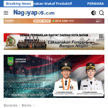
Langsung
n Wakaf Produktif
Breaking News
PERWARA Indonesia Perkuat Sinergi 
ke
konten
Beranda
Bisnis