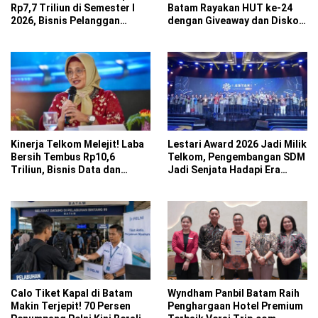
Rp7,7 Triliun di Semester I
Batam Rayakan HUT ke-24
2026, Bisnis Pelanggan
dengan Giveaway dan Diskon
Eksternal Melesat 31 Persen
Menginap 24 Persen
Kinerja Telkom Melejit! Laba
Lestari Award 2026 Jadi Milik
Bersih Tembus Rp10,6
Telkom, Pengembangan SDM
Triliun, Bisnis Data dan
Jadi Senjata Hadapi Era
Telkomsel Jadi Mesin
Digital
Pertumbuhan
Calo Tiket Kapal di Batam
Wyndham Panbil Batam Raih
Makin Terjepit! 70 Persen
Penghargaan Hotel Premium