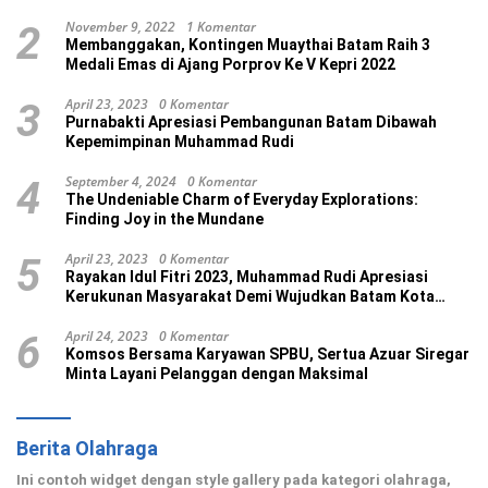
November 9, 2022
1 Komentar
2
Membanggakan, Kontingen Muaythai Batam Raih 3
Medali Emas di Ajang Porprov Ke V Kepri 2022
April 23, 2023
0 Komentar
3
Purnabakti Apresiasi Pembangunan Batam Dibawah
Kepemimpinan Muhammad Rudi
September 4, 2024
0 Komentar
4
The Undeniable Charm of Everyday Explorations:
Finding Joy in the Mundane
April 23, 2023
0 Komentar
5
Rayakan Idul Fitri 2023, Muhammad Rudi Apresiasi
Kerukunan Masyarakat Demi Wujudkan Batam Kota
Madani
April 24, 2023
0 Komentar
6
Komsos Bersama Karyawan SPBU, Sertua Azuar Siregar
Minta Layani Pelanggan dengan Maksimal
Berita Olahraga
Ini contoh widget dengan style gallery pada kategori olahraga,