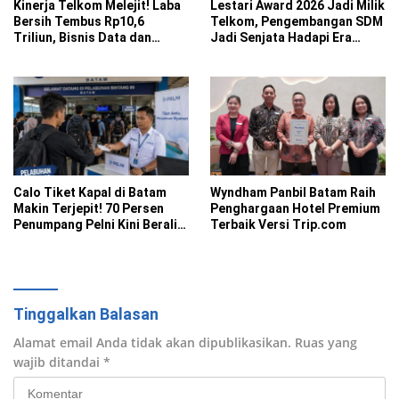
Kinerja Telkom Melejit! Laba
Lestari Award 2026 Jadi Milik
Bersih Tembus Rp10,6
Telkom, Pengembangan SDM
Triliun, Bisnis Data dan
Jadi Senjata Hadapi Era
Telkomsel Jadi Mesin
Digital
Pertumbuhan
Calo Tiket Kapal di Batam
Wyndham Panbil Batam Raih
Makin Terjepit! 70 Persen
Penghargaan Hotel Premium
Penumpang Pelni Kini Beralih
Terbaik Versi Trip.com
ke Pembelian Digital
Tinggalkan Balasan
Alamat email Anda tidak akan dipublikasikan.
Ruas yang
wajib ditandai
*