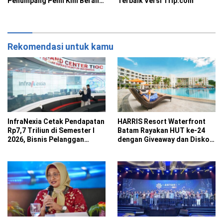
Penumpang Pelni Kini Beralih
Terbaik Versi Trip.com
ke Pembelian Digital
Rekomendasi untuk kamu
InfraNexia Cetak Pendapatan
HARRIS Resort Waterfront
Rp7,7 Triliun di Semester I
Batam Rayakan HUT ke-24
2026, Bisnis Pelanggan
dengan Giveaway dan Diskon
Eksternal Melesat 31 Persen
Menginap 24 Persen